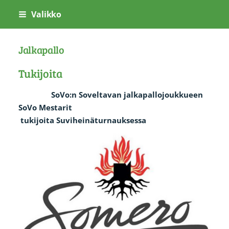
Siirry
Valikko
sivun
sisältöön
Jalkapallo
Tukijoita
SoVo:n Soveltavan jalkapallojoukkueen
SoVo Mestarit
tukijoita Suviheinäturnauksessa