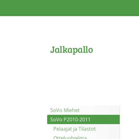
Siirry
sivun
sisältöön
Jalkapallo
SoVo Miehet
SoVo P2010-2011
Pelaajat ja Tilastot
Otteluohjelma