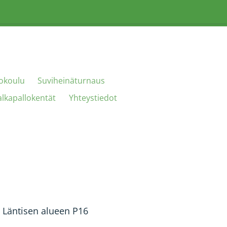
lokoulu
Suviheinäturnaus
lkapallokentät
Yhteystiedot
 Läntisen alueen P16