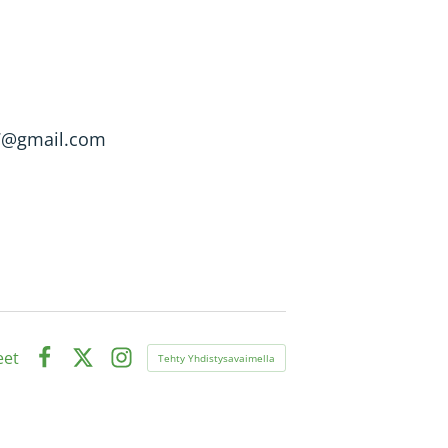
n7@gmail.com
eet
Tehty Yhdistysavaimella
Facebook
X
Instagram