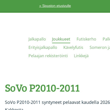
« Sivuston etusivulle
Jalkapallo
Joukkueet
Futiskerho
Pal
Erityisjalkapallo
Kävelyfutis
Someron ja
Pelaajan rekisteröinti
Linkkejä
SoVo P2010-2011
SoVo P2010-2011 syntyneet pelaavat kaudella 2026
Kakkosta.