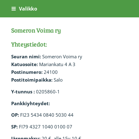
Siirry
Valikko
sivun
sisältöön
Someron Voima ry
Yhteystiedot:
Seuran nimi:
Someron Voima ry
Katuosoite:
Mariankatu 4 A 3
Postinumero:
24100
Postitoimipaikka:
Salo
Y-tunnus :
0205860-1
Pankkiyhteydet:
OP:
FI23 5434 0840 5030 44
SP:
FI79 4327 1040 0100 07
Jäsenmaksu:
20 €, alle 15v 10 €