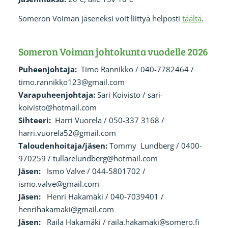
Someron Voiman jäseneksi voit liittyä helposti
täältä
.
Someron Voiman johtokunta vuodelle 2026
Puheenjohtaja:
Timo Rannikko / 040-7782464 /
timo.rannikko123@gmail.com
Varapuheenjohtaja:
Sari Koivisto / sari-
koivisto@hotmail.com
Sihteeri:
Harri Vuorela / 050-337 3168 /
harri.vuorela52@gmail.com
Taloudenhoitaja/jäsen:
Tommy Lundberg / 0400-
970259 / tullarelundberg@hotmail.com
Jäsen:
Ismo Valve / 044-5801702 /
ismo.valve@gmail.com
Jäsen:
Henri Hakamäki / 040-7039401 /
henrihakamaki@gmail.com
Jäsen:
Raila Hakamäki / raila.hakamaki@somero.fi