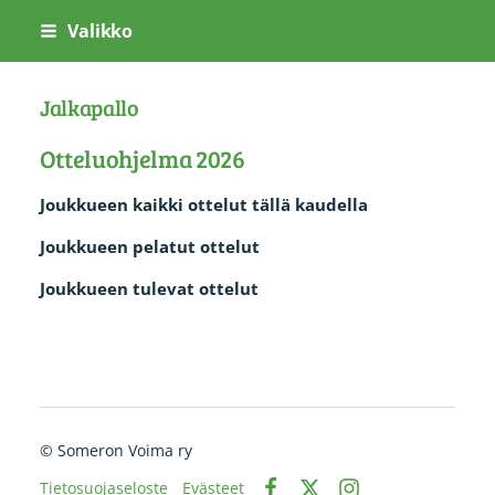
Siirry
Valikko
sivun
sisältöön
Jalkapallo
Otteluohjelma 2026
Joukkueen kaikki ottelut tällä kaudella
Joukkueen pelatut ottelut
Joukkueen tulevat ottelut
©
Someron Voima ry
Tietosuojaseloste
Evästeet