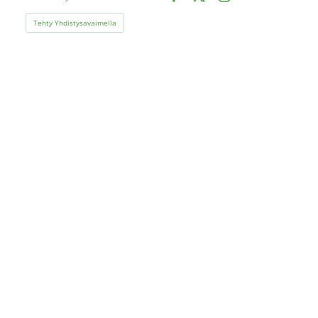
Facebook
X
Instagram
Tehty Yhdistysavaimella