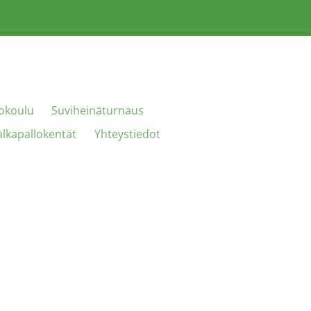
lokoulu
Suviheinäturnaus
lkapallokentät
Yhteystiedot