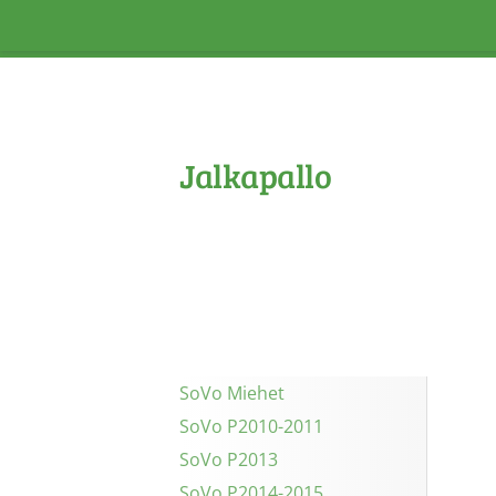
Siirry
sivun
sisältöön
Jalkapallo
SoVo Miehet
SoVo P2010-2011
SoVo P2013
SoVo P2014-2015