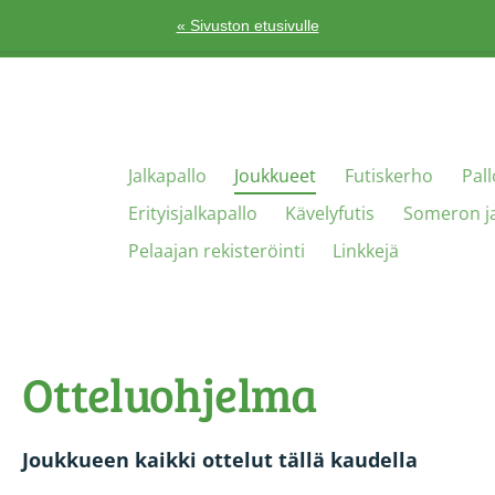
« Sivuston etusivulle
Jalkapallo
Joukkueet
Futiskerho
Pal
Erityisjalkapallo
Kävelyfutis
Someron ja
Pelaajan rekisteröinti
Linkkejä
Otteluohjelma
Joukkueen kaikki ottelut tällä kaudella