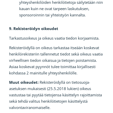
yhteyshenkilöiden henkilötietoja säilytetään niin
kauan kuin ne ovat tarpeen laskutuksen,
sponsoroinnin tai yhteistyön kannalta.
9. Rekisteröidyn oikeudet
Tarkastusoikeus ja oikeus vaatia tiedon korjaamista.
Rekisteröidyllä on oikeus tarkastaa itseään koskevat
henkilörekisteriin tallennetut tiedot sekä oikeus vaatia
virheellisen tiedon oikaisua ja tietojen poistamista.
Asiaa koskevat pyynnöt tulee toimittaa kirjallisesti
kohdassa 2 mainitulle yhteyshenkilölle.
Muut oikeudet:
Rekisteröidyllä on tietosuoja-
asetuksen mukaisesti (25.5.2018 lukien) oikeus
vastustaa tai pyytää tietojensa käsittelyn rajoittamista
sekä tehdä valitus henkilötietojen käsittelystä
valvontaviranomaiselle.