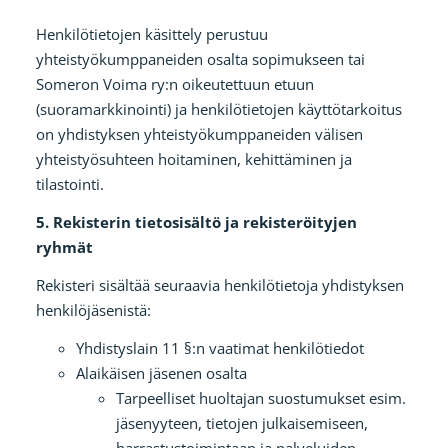
Henkilötietojen käsittely perustuu
yhteistyökumppaneiden osalta sopimukseen tai
Someron Voima ry:n oikeutettuun etuun
(suoramarkkinointi) ja henkilötietojen käyttötarkoitus
on yhdistyksen yhteistyökumppaneiden välisen
yhteistyösuhteen hoitaminen, kehittäminen ja
tilastointi.
5. Rekisterin tietosisältö ja rekisteröityjen
ryhmät
Rekisteri sisältää seuraavia henkilötietoja yhdistyksen
henkilöjäsenistä:
Yhdistyslain 11 §:n vaatimat henkilötiedot
Alaikäisen jäsenen osalta
Tarpeelliset huoltajan suostumukset esim.
jäsenyyteen, tietojen julkaisemiseen,
harrastustoimintaan ja palveluiden