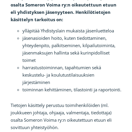
osalta Someron Voima ry:n oikeutettuun etuun
eli yhdistyksen jäsenyyteen. Henkilötietojen
käsittelyn tarkoitus on:
ylläpitää Yhdistyslain mukaista jäsenluetteloa
jäsenasioiden hoito, kuten tiedottaminen,
yhteydenpito, palkitseminen, kilpailutoiminta,
jäsenmaksujen hallinta sekä kurinpidolliset
toimet
harrastustoiminnan, tapahtumien sekä
keskustelu- ja koulutustilaisuuksien
järjestäminen
toiminnan kehittäminen, tilastointi ja raportointi.
Tietojen käsittely perustuu toimihenkilöiden (ml.
joukkueen johtaja, ohjaaja, valmentaja, tiedottaja)
osalta Someron Voima ry:n oikeutettuun etuun eli
sovittuun yhteistyöhön.