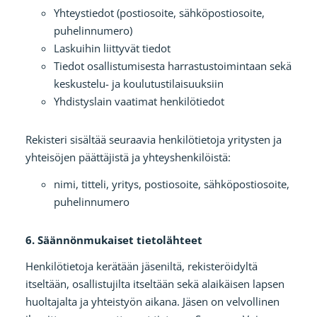
Yhteystiedot (postiosoite, sähköpostiosoite,
puhelinnumero)
Laskuihin liittyvät tiedot
Tiedot osallistumisesta harrastustoimintaan sekä
keskustelu- ja koulutustilaisuuksiin
Yhdistyslain vaatimat henkilötiedot
Rekisteri sisältää seuraavia henkilötietoja yritysten ja
yhteisöjen päättäjistä ja yhteyshenkilöistä:
nimi, titteli, yritys, postiosoite, sähköpostiosoite,
puhelinnumero
6. Säännönmukaiset tietolähteet
Henkilötietoja kerätään jäseniltä, rekisteröidyltä
itseltään, osallistujilta itseltään sekä alaikäisen lapsen
huoltajalta ja yhteistyön aikana. Jäsen on velvollinen