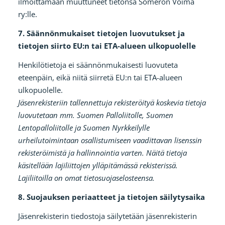
ilmoittamaan muuttuneet tietonsa Someron Voima
ry:lle.
7. Säännönmukaiset tietojen luovutukset ja
tietojen siirto EU:n tai ETA-alueen ulkopuolelle
Henkilötietoja ei säännönmukaisesti luovuteta
eteenpäin, eikä niitä siirretä EU:n tai ETA-alueen
ulkopuolelle.
Jäsenrekisteriin tallennettuja rekisteröityä koskevia tietoja
luovutetaan mm. Suomen Palloliitolle, Suomen
Lentopalloliitolle ja Suomen Nyrkkeilylle
urheilutoimintaan osallistumiseen vaadittavan lisenssin
rekisteröimistä ja hallinnointia varten. Näitä tietoja
käsitellään lajiliittojen ylläpitämässä rekisterissä.
Lajiliitoilla on omat tietosuojaselosteensa.
8. Suojauksen periaatteet ja tietojen säilytysaika
Jäsenrekisterin tiedostoja säilytetään jäsenrekisterin