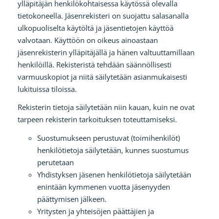
ylläpitäjän henkilökohtaisessa käytössä olevalla
tietokoneella. Jäsenrekisteri on suojattu salasanalla
ulkopuoliselta käytöltä ja jäsentietojen käyttöä
valvotaan. Käyttöön on oikeus ainoastaan
jäsenrekisterin ylläpitäjällä ja hänen valtuuttamillaan
henkilöillä. Rekisteristä tehdään säännöllisesti
varmuuskopiot ja niitä säilytetään asianmukaisesti
lukituissa tiloissa.
Rekisterin tietoja säilytetään niin kauan, kuin ne ovat
tarpeen rekisterin tarkoituksen toteuttamiseksi.
Suostumukseen perustuvat (toimihenkilöt)
henkilötietoja säilytetään, kunnes suostumus
perutetaan
Yhdistyksen jäsenen henkilötietoja säilytetään
enintään kymmenen vuotta jäsenyyden
päättymisen jälkeen.
Yritysten ja yhteisöjen päättäjien ja