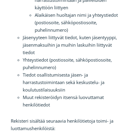
käyttöön liittyen
Alaikäisen huoltajan nimi ja yhteystiedot
(postiosoite, sähköpostiosoite,
puhelinnumero)
Jäsenyyteen liittyvät tiedot, kuten jäsentyyppi,
jäsenmaksuihin ja muihin laskuihin liittyvät
tiedot
Yhteystiedot (postiosoite, sähköpostiosoite,
puhelinnumero)
Tiedot osallistumisesta jäsen- ja
harrastustoimintaan sekä keskustelu- ja
koulutustilaisuuksiin
Muut rekisteröidyn itsensä luovuttamat
henkilötiedot
Rekisteri sisältää seuraavia henkilötietoja toimi- ja
luottamushenkilöistä: