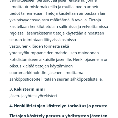
velvoitteeseen perustuvaa jäsenrekisteriä, jonne
ilmoittautumislomakkeilla ja muilla tavoin annetut
tiedot tallennetaan. Tietoja käsitellään ainoastaan lain
yksityisyydensuojasta määräämällä tavalla. Tietoja
käsitellään henkilötietolain sallimissa ja velvoittamissa
rajoissa. Jäsenrekisterin tietoja käytetään ainoastaan
seuran toimintaan liittyvissä asioissa
vastuuhenkilöiden toimesta sekä
yhteistyökumppaneiden mahdollisen mainonnan
kohdistamiseen aikuisille jäsenille. Henkilöjäsenellä on
oikeus kieltää tietojen käyttäminen
suoramarkkinointiin. Jäsenen ilmoittama
sähköpostiosoite liitetään seuran sähköpostilistalle.
3. Rekisterin nimi
Jäsen- ja yhteistyörekisteri
4. Henkilötietojen käsittelyn tarkoitus ja peruste
Tietojen käsittely perustuu yhdistysten jäsenten