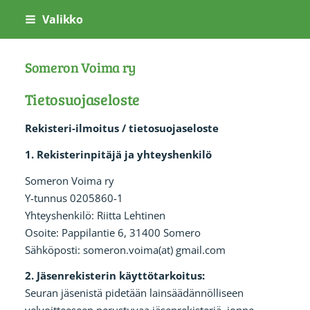
Siirry
Valikko
sivun
sisältöön
Someron Voima ry
Tietosuojaseloste
Rekisteri-ilmoitus / tietosuojaseloste
1. Rekisterinpitäjä ja yhteyshenkilö
Someron Voima ry
Y-tunnus 0205860-1
Yhteyshenkilö: Riitta Lehtinen
Osoite: Pappilantie 6, 31400 Somero
Sähköposti: someron.voima(at) gmail.com
2. Jäsenrekisterin käyttötarkoitus:
Seuran jäsenistä pidetään lainsäädännölliseen