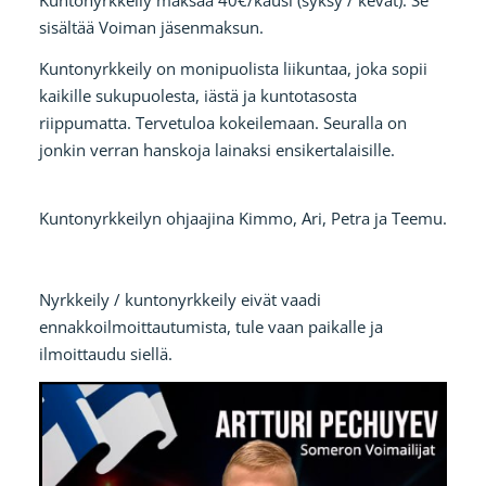
Kuntonyrkkeily maksaa 40€/kausi (syksy / kevät). Se
sisältää Voiman jäsenmaksun.
Kuntonyrkkeily on monipuolista liikuntaa, joka sopii
kaikille sukupuolesta, iästä ja kuntotasosta
riippumatta. Tervetuloa kokeilemaan. Seuralla on
jonkin verran hanskoja lainaksi ensikertalaisille.
Kuntonyrkkeilyn ohjaajina Kimmo, Ari, Petra ja Teemu.
Nyrkkeily / kuntonyrkkeily eivät vaadi
ennakkoilmoittautumista, tule vaan paikalle ja
ilmoittaudu siellä.