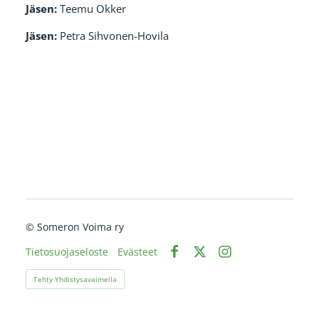
Jäsen:
Teemu Okker
Jäsen:
Petra Sihvonen-Hovila
©
Someron Voima ry
Tietosuojaseloste
Evästeet
Facebook
X
Instagram
Tehty Yhdistysavaimella