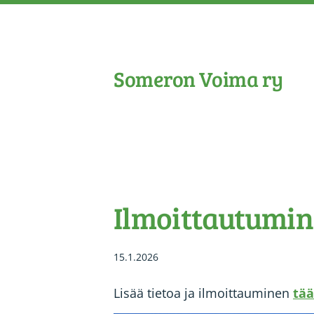
Siirry
sivun
sisältöön
Someron Voima ry
Ilmoittautumin
15.1.2026
Lisää tietoa ja ilmoittauminen
tää