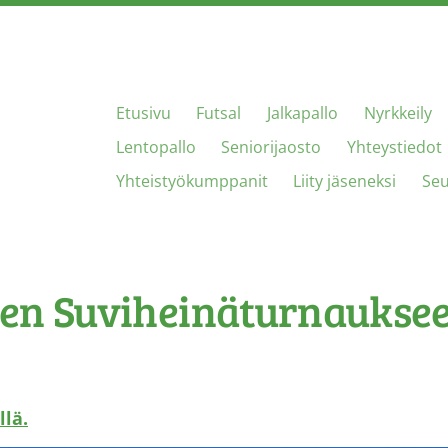
Etusivu
Futsal
Jalkapallo
Nyrkkeily
Lentopallo
Seniorijaosto
Yhteystiedot
Yhteistyökumppanit
Liity jäseneksi
Se
en Suviheinäturnauksee
llä.