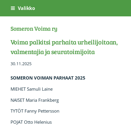
Siirry
Valikko
sivun
sisältöön
Someron Voima ry
Voima palkitsi parhaita urheilijoitaan,
valmentajia ja seuratoimijoita
30.11.2025
SOMERON VOIMAN PARHAAT 2025
MIEHET Samuli Laine
NAISET Maria Frankberg
TYTÖT Fanny Pettersson
POJAT Otto Helenius