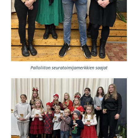
Palloliiton seuratoimijamerkkien saajat